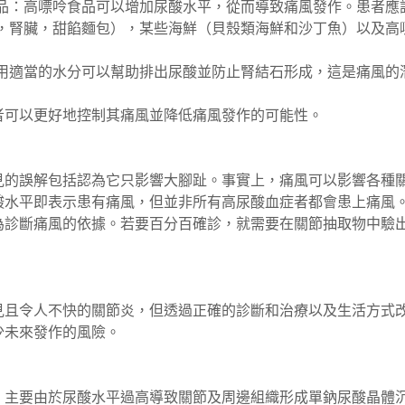
品：高嘌呤食品可以增加尿酸水平，從而導致痛風發作。患者應
，腎臟，甜餡麵包），某些海鮮（貝殼類海鮮和沙丁魚）以及高
用適當的水分可以幫助排出尿酸並防止腎結石形成，這是痛風的
者可以更好地控制其痛風並降低痛風發作的可能性。
見的誤解包括認為它只影響大腳趾。事實上，痛風可以影響各種
酸水平即表示患有痛風，但並非所有高尿酸血症者都會患上痛風
為診斷痛風的依據。若要百分百確診，就需要在關節抽取物中驗
。
見且令人不快的關節炎，但透過正確的診斷和治療以及生活方式
少未來發作的風險。
，主要由於尿酸水平過高導致關節及周邊組織形成單鈉尿酸晶體