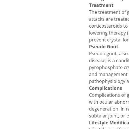
Treatment
The treatment of 
attacks are treate
corticosteroids t
lowering therapy (
prevent crystal fo
Pseudo Gout
Pseudo gout, also
disease, is a cond
pyrophosphate crys
and management of
pathophysiology an
Complications
Complications of 
with ocular abnorm
degeneration. In r
subtalar joint, or
Lifestyle Modific