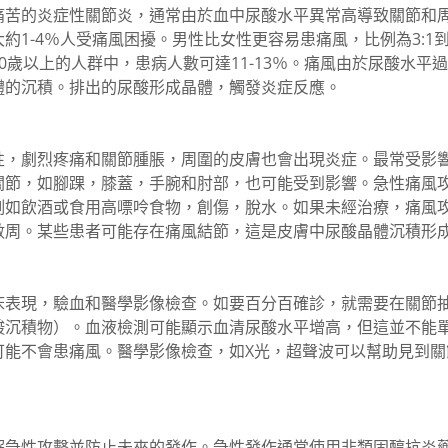
痛苦的炎症性關節炎，通常由於血中尿酸水平異常高導致關節和
約1-4％人受痛風困擾。男性比女性更容易患痛風，比例為3:1到
0歲以上的人群中，患病人數可達11-13％。痛風由於尿酸水平
體的沉積。排出的尿酸形成晶體，觸發炎症反應。
性，劇烈疼痛和關節腫脹，周圍的皮膚也會出現炎症。最常受影
關節，如腳踝，膝蓋，手腕和肘部，也可能受到影響。急性痛風
例如飲酒或食用高嘌呤食物，創傷，脫水。如果未經治療，痛風
數周。某些患者可能存在痛風結節，這是皮膚中尿酸晶體沉積形
床表現，驗血和醫學影像檢查。如要百分百確診，就需要在關節
酸沉積物）。血液檢測可能顯示血清尿酸水平增高，但這並不能
可能不會患痛風。醫學影像檢查，如X光，超聲波可以幫助見到關
急性攻擊並防止未來的發作。急性發作通常使用非類固醇抗炎藥（