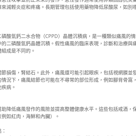
醇來減輕炎症和疼痛。長期管理包括使用藥物降低尿酸尿，如別
二磷酸氫鈣二水合物（CPPD）晶體沉積病，是一種類似痛風的
中的二磷酸氫鈣晶體沉積。假性痛風的臨床表現，診斷和治療與
體組成是不同的。
關節損傷，腎結石。此外，痛風還可能引起眼疾，包括視網膜並
的情況下，痛風結節也可能在不尋常的部位形成，例如腳背骨窩
他疾病。
幫助降低痛風發作的風險並提高整體健康水平。這些包括戒酒，
（例如紅肉，海鮮和內臟）。
點：