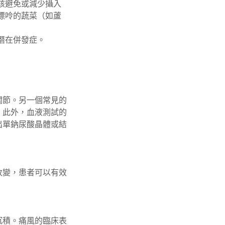
該避免或減少攝入
嘌呤的蔬菜（如蘆
潛在併發症。
關節。另一個常見的
。此外，血液測試的
出單鈉尿酸晶體或結
改變，患者可以有效
沉積。痛風的臨床表