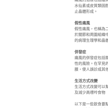
水仙素或皮質類固
止晶體形成。
假性痛風
假性痛風，也稱為
於關節和周圍組織
的病理生理學和晶
併發症
痛風的併發症包括
性的風險。在罕見
膜，使人誤診成其
生活方式改變
生活方式改變可以
及減少高嘌呤食物
以下是一些飲食要