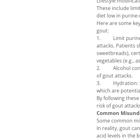
Lifestyle modifica
These include lim
diet low in purine
Here are some key
gout:
1. Limit purine-ri
attacks. Patients s
sweetbreads), cert
vegetables (e.g., 
2. Alcohol consum
of gout attacks.
3. Hydration: Sta
which are potentia
By following these
risk of gout attack
Common Misunde
Some common misund
In reality, gout c
acid levels in the