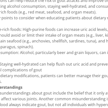
tions can help reduce the risk of gout attacks and improve ov
iting alcohol consumption, staying well-hydrated, and cons
-rich foods (e.g., red meat, seafood, and organ meats).
 points to consider when educating patients about dietary 
ch foods: High-purine foods can increase uric acid levels,
hould avoid or limit their intake of organ meats (e.g., liver, k
ain seafood (e.g., anchovies, shellfish, sardines, tuna), and 
asparagus, spinach).
ption: Alcohol, particularly beer and grain liquors, can i
ying well-hydrated can help flush out uric acid and preve
l complications of gout
 dietary modifications, patients can better manage their go
s.
rstandings
erstandings about gout include the belief that it only aff
an affect various joints. Another common misunderstanding is
 blood always indicate gout, but not all individuals with hyp