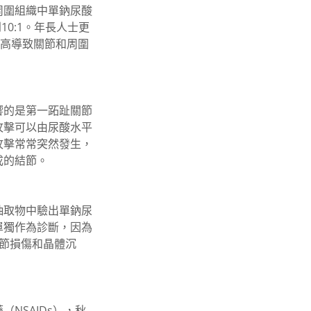
周圍組織中單鈉尿酸
10:1。年長人士更
過高導致關節和周圍
響的是第一跖趾關節
攻擊可以由尿酸水平
攻擊常常突然發生，
成的結節。
抽取物中驗出單鈉尿
單獨作為診斷，因為
節損傷和晶體沉
NSAIDs），秋