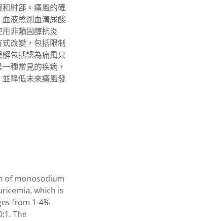
腕和肘部。痛風的確
，血液檢測血清尿酸
使用非類固醇抗炎
方式改變，包括限制
誤解包括認為痛風只
是一種常見的疾病，
，並降低未來痛風發
ion of monosodium
uricemia, which is
nges from 1-4%
:1. The