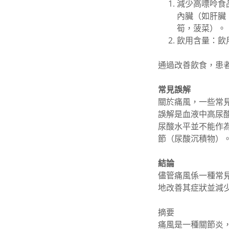
減少高嘌呤食
內臟（如肝臟
筍，菠菜）。
飲用含量：飲
通過改善飲食，患
常見誤解
關於痛風，一些常
誤解是血液中高尿
尿酸水平並不能作
節（尿酸沉積物）
結論
儘管痛風係一種常
地改善其症狀並減
摘要
痛風是一種關節炎