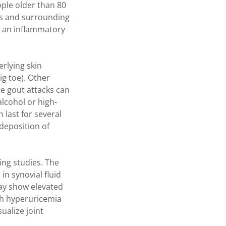
ople older than 80
ts and surrounding
er an inflammatory
erlying skin
ig toe). Other
te gout attacks can
alcohol or high-
 last for several
 deposition of
ing studies. The
in synovial fluid
may show elevated
ith hyperuricemia
ualize joint