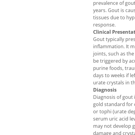
prevalence of gout
years. Gout is ca
tissues due to hyp
response.
Clinical Presenta
Gout typically pres
inflammation. It m
joints, such as th
be triggered by ac
purine foods, trau
days to weeks if l
urate crystals in t
Diagnosis
Diagnosis of gout 
gold standard for 
or tophi (urate de
serum uric acid le
may not develop go
damage and crysta