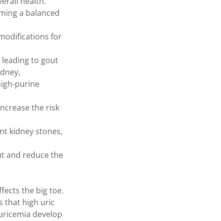
erall health.
uming a balanced
modifications for
 leading to gout
idney,
high-purine
ncrease the risk
nt kidney stones,
ut and reduce the
ects the big toe.
 that high uric
eruricemia develop