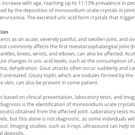
 increase with age, reaching up to 11-13% prevalence in pe
used by the deposition of monosodium urate crystals in join
eruricemia. The excreted uric acid form crystals that trigg
tion
ents as an acute, severely painful, and swollen joint, and ov
ost commonly affects the first metatarsophalangeal joint (b
e ankles, knees, wrists, and elbows, can also be affected. Acu
ute changes in uric acid levels, such as the consumption of 
ma, dehydration. Gout attacks often occur suddenly and can
eft untreated. Gouty tophi, which are nodules formed by the
he skin, can also be present in some patient.
is based on clinical presentation, laboratory tests, and imag
diagnosis is the identification of monosodium urate crystals 
posits) obtained from the affected joint. Laboratory tests 
vels, but this alone is not diagnostic, as some individuals w
ut. Imaging studies, such as X-rays, ultrasound can help vis
l deposits.