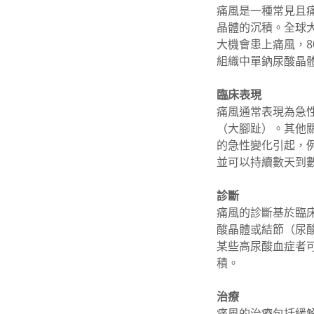
痛風是一種常見且
晶體的沉積。全球大
大機會患上痛風，8
組織中單鈉尿酸晶
臨床表現
痛風通常表現為急
（大腳趾）。其他
的急性變化引起，
並可以持續數天到
診斷
痛風的診斷基於臨
酸晶體或結節（尿
某些高尿酸血症者
積。
治療
痛風的治療包括緩解