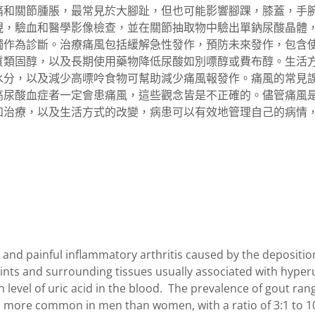
痛和關節腫脹，最常見於大腳趾，但也可能影響腳踝，膝蓋，手
現，驗血和醫學影像檢查，並在關節抽取物中驗出單鈉尿酸晶體
獨作為診斷。治療痛風包括緩解急性發作，預防未來發作，包含
質類固醇，以及長期使用藥物降低尿酸如別嘌醇或費布醇。生活
水分，以及減少高嘌呤食物可幫助減少痛風報發作。痛風的常見
高尿酸血症者一定會患痛風，這些觀念皆是不正確的。儘管痛風
和治療，以及生活方式的改變，病患可以有效地管理自己的病情
and painful inflammatory arthritis caused by the deposit
joints and surrounding tissues usually associated with hyper
 level of uric acid in the blood. The prevalence of gout ra
s more common in men than women, with a ratio of 3:1 to 10