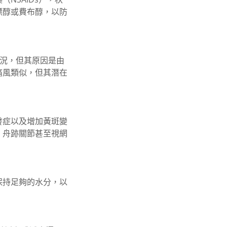
嘌醇或費布醇，以防
情況，但其原因是由
痛風類似，但其潛在
發症以及增加黃斑變
，舟跡關節甚至視網
保持足夠的水分，以