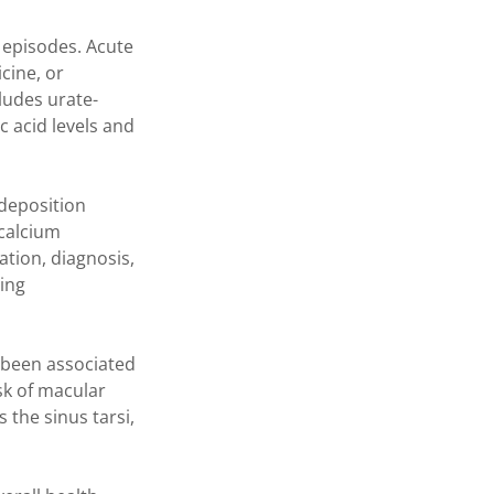
 episodes. Acute
cine, or
ludes urate-
c acid levels and
deposition
 calcium
ation, diagnosis,
ing
 been associated
sk of macular
 the sinus tarsi,