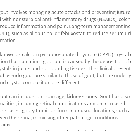
gout involves managing acute attacks and preventing future
d with nonsteroidal anti-inflammatory drugs (NSAIDs), colchi
o reduce inflammation and pain. Long-term management inc
ULT), such as allopurinol or febuxostat, to reduce serum uri
rmation.
 known as calcium pyrophosphate dihydrate (CPPD) crystal 
ition that can mimic gout but is caused by the deposition of
tals in joints and surrounding tissues. The clinical present
 pseudo gout are similar to those of gout, but the underly
d crystal composition are different.
gout can include joint damage, kidney stones. Gout has also
alities, including retinal complications and an increased ri
are cases, gouty tophi can form in unusual locations, such as
 even the retina, mimicking other pathologic conditions.
ation