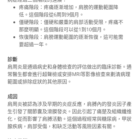
疼痛階段：疼痛逐漸增加，肩膀的運動範圍降
低。這個階段從6周到9個月。
僵硬階段：僵硬和嚴重的肩部活動受限，疼痛不
那麼明顯。這個階段可以從1到10個月。
恢復階段：肩膀運動範圍的逐漸恢復，這可能需
要超過一年。
診斷
肩周炎是通過病史和身體檢查的評估做出的臨床診斷。通
常醫生都會進行超聲檢或安排MRI等影像檢查來劃清病理
範圍或排除症狀的其他原因。
成因
肩周炎被認為涉及早期的炎症反應，肩膊內的發炎因子產
生引發了關節囊及滑膜發炎。因此引起了痛楚及組織纖维
化，從而影響了肩膊活動。這個過程經常與糖尿病，甲狀
腺疾病，肩部受傷，和缺乏活動等風險因素有關。