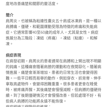
度地改善痛楚和關節的靈活度。
簡介
肩周炎，也被稱為粘連性囊炎五十肩或冰凍肩，是一種以
肩膊痛，僵硬，和範圍運動受限為特徵的疼痛和失能病
症。它通常影響40至60歲的成年人，尤其是女性。病症
進展分為三階段：凍結（疼痛），凍結（粘連），和解
凍。
病症表現
在病發初期，肩周炎的患者通常在肩膊和上臂出現不明顯
的鈍痛。這種痛會隨著肩膀的運動和在夜間惡化。隨著病
情進展，痛楚會漸漸增加，患者的日常生活也會變得困
難。一些平日輕而易舉的動作，例如穿衣、抓背脊、伸手
拿取高處物件，會變得困難重重。很多患者更會在睡覺
時，被疼痛弄醒。其後痛楚會慢慢減輕，但肩膊的僵硬持
續。到了後期僵硬情況才會慢慢改善，但若處理不好，有
些病人肩膊的功能將永遠不能恢復。
病症經過三個階段的進展：