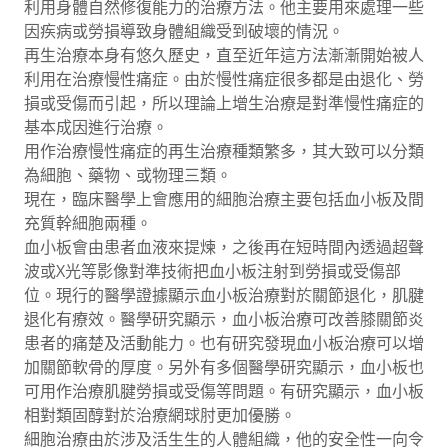
利用身體自然修復能力的治療方法。他主要用來處理一些
因疾病或勞損導致身體組織受到破壞的情況。
再生治療本身有悠久歷史，直至近年這方法漸漸開始被人
利用在治療慢性痛症。由於慢性痛症很多都是由退化、勞
損或受傷而引起，所以理論上增生治療是對準慢性痛症的
基本成因進行治療。
用作治療慢性痛症的再生治療種類繁多，其大致可以分類
為細胞、藥物、或物理三類。
現在，臨床醫學上會應用的細胞治療主要包括血小板及間
充質幹細胞兩種。
血小板會由患者血液來提煉，之後再在短時間內透過超聲
波或X光等影像對準技術把血小板注射到勞損或受傷部
位。現行的醫學證據顯示血小板治療對於關節退化，肌腱
退化有療效。醫學研究顯示，血小板治療可改善膝關節炎
患者的痛楚及活動能力。也有研究發現血小板治療可以增
加關節軟骨的厚度。另外有多個醫學研究顯示，血小板也
可用作治療肌腱勞損或受傷等問題。有研究顯示，血小板
相對類固醇對於治療網球肘更加優勝。
細胞治療由於涉及活生生的人體組織，他的安全性一向令